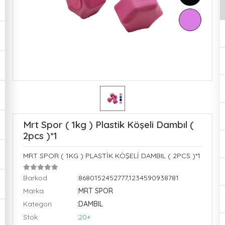
Mrt Spor ( 1kg ) Plastik Köşeli Dambıl (
2pcs )*1
MRT SPOR ( 1KG ) PLASTİK KÖŞELİ DAMBIL ( 2PCS )*1
Barkod
:8680152452777,1234590938781
Marka
:MRT SPOR
Kategori
:DAMBIL
Stok
:20+