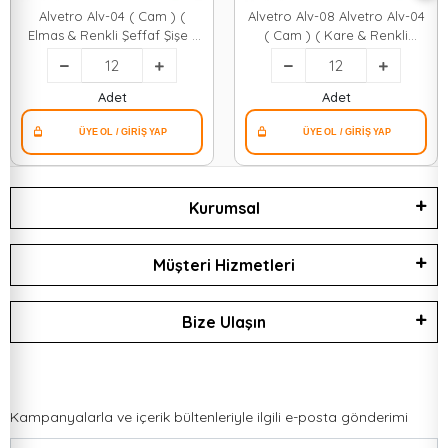
Alvetro Alv-04 ( Cam ) (
Alvetro Alv-08 Alvetro Alv-04
Elmas & Renkli Şeffaf Şişe )
( Cam ) ( Kare & Renkli
Sıvı Sabunluk ( 300ml )*12x4
Şeffaf Şişe -- Buzlu Çizgili
Desen ) Sıvı Sabunluk (
410ml )*12x4
Adet
Adet
Kurumsal
Müşteri Hizmetleri
Bize Ulaşın
Kampanyalarla ve içerik bültenleriyle ilgili e-posta gönderimi