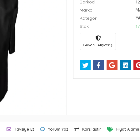
Barkod
:1
Marka
:M
Kategori
:Y
Stok
:17
Güvenli Alışveriş
e
Tavsiye Et
Yorum Yaz
Karşılaştır
Fiyat Alarmı