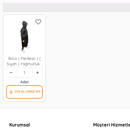
İbico ( Pardesü ) (
Siyah ) Yağmurluk (
Kapüşonlu ) (
Fermuarlı ) ( Rüzgar
& Suya Dayanıklı ) (
Adet
Standart Beden )*75
Kurumsal
Müşteri Hizmetle