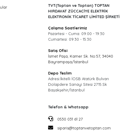
TVT(Toptan ve Toptan) TOPTAN
ular
HIRDAVAT ZÜCCACİYE ELEKTRİK
ELEKTRONİK TİCARET LİMİTED ŞİRKETİ
Çalışma Saatlerimiz
Pazartesi - Cuma: 09:00 - 19:30
Cumartesi: 09:30 - 15:30
Satış Ofisi
İsmet Paşa, Kamer Sk. No:57, 34040
Bayrampaşa/İstanbul
Depo Teslim
Adresi:İkitelli İOSB Atatürk Bulvarı
Dolapdere Sanayi Sitesi 2715.Sk
Başakşehir/İstanbul
Telefon & Whatsapp
:
0530 031 61 27
siparis@toptanvetoptan.com