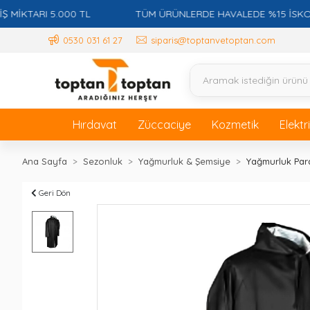
TARI 5.000 TL
TÜM ÜRÜNLERDE HAVALEDE %15 İSKONTO +
0530 031 61 27
siparis@toptanvetoptan.com
Hırdavat
Züccaciye
Kozmetik
Elektr
Ana Sayfa
Sezonluk
Yağmurluk & Şemsiye
Yağmurluk Par
Geri Dön