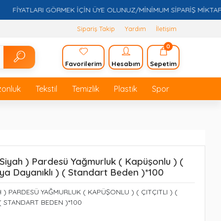
İYATLARI GÖRMEK İÇİN ÜYE OLUNUZ/MİNİMUM SİPARİŞ MİKTARI 5.0
Sipariş Takip
Yardım
İletişim
0
Favorilerim
Hesabım
Sepetim
zonluk
Tekstil
Temizlik
Plastik
Spor
Siyah ) Pardesü Yağmurluk ( Kapüşonlu ) (
Suya Dayanıklı ) ( Standart Beden )*100
 ) PARDESÜ YAĞMURLUK ( KAPÜŞONLU ) ( ÇITÇITLI ) (
 ( STANDART BEDEN )*100