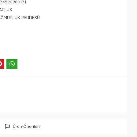
234590980131
ARLUX
AĞMURLUK PARDESÜ
Ürün Önerileri