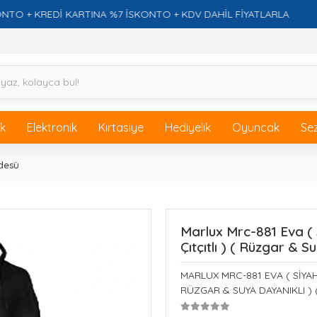
 KREDİ KARTINA %7 İSKONTO + KDV DAHİL FİYATLARLA
F
ik
Elektronik
Kırtasiye
Hediyelik
Oyuncak
Se
desü
Marlux Mrc-881 Eva ( 
Çıtçıtlı ) ( Rüzgar & 
MARLUX MRC-881 EVA ( SİYAH
RÜZGAR & SUYA DAYANIKLI )