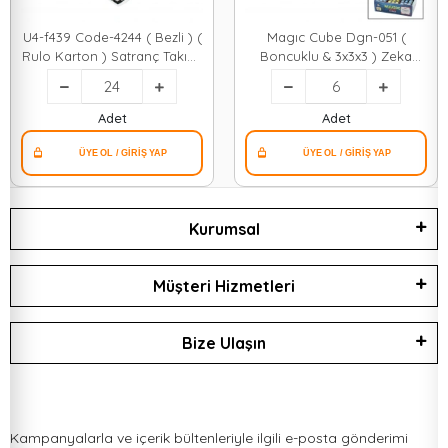
U4-f439 Code-4244 ( Bezli ) (
Magıc Cube Dgn-051 (
Rulo Karton ) Satranç Takımı
Boncuklu & 3x3x3 ) Zeka
( Zeka & Mantık & Strateji
Küpü*6x48
Oyunu ) ( Okul Müfredata
Uygun ) ( İp Taşıma Kulplu
Adet
Adet
)*24=k
Kurumsal
Müşteri Hizmetleri
Bize Ulaşın
Kampanyalarla ve içerik bültenleriyle ilgili e-posta gönderimi