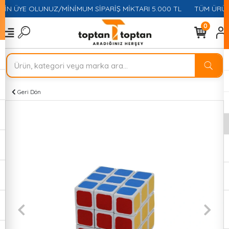
ÇİN ÜYE OLUNUZ/MİNİMUM SİPARİŞ MİKTARI 5.000 TL
TÜM ÜRÜNL
0
Geri Dön