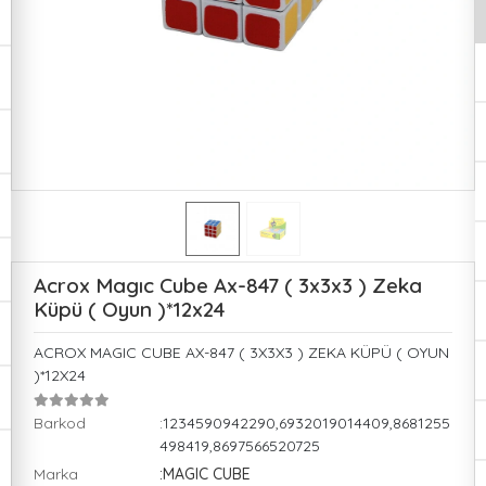
Acrox Magıc Cube Ax-847 ( 3x3x3 ) Zeka
Küpü ( Oyun )*12x24
ACROX MAGIC CUBE AX-847 ( 3X3X3 ) ZEKA KÜPÜ ( OYUN
)*12X24
Barkod
:1234590942290,6932019014409,8681255
498419,8697566520725
Marka
:MAGIC CUBE