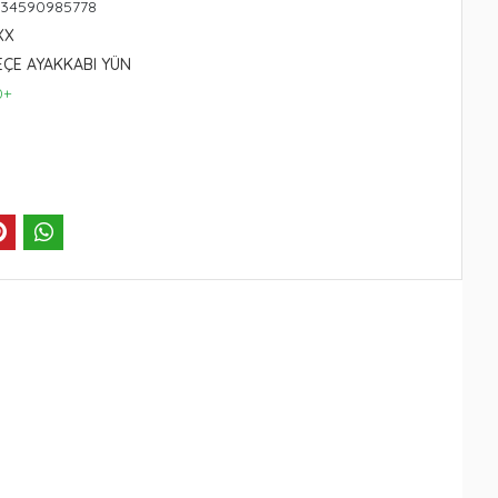
234590985778
XX
EÇE AYAKKABI YÜN
0+