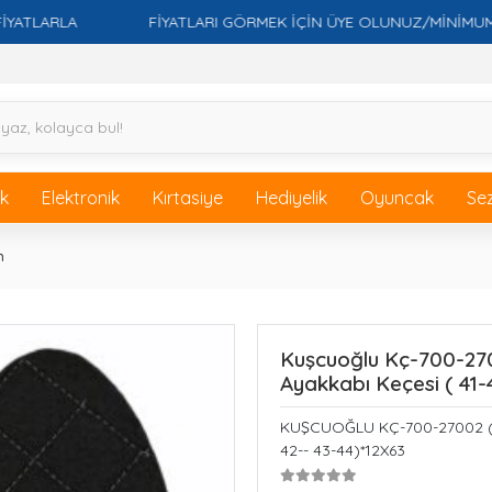
RLA
FİYATLARI GÖRMEK İÇİN ÜYE OLUNUZ/MİNİMUM SİPARİ
ik
Elektronik
Kırtasiye
Hediyelik
Oyuncak
Se
n
Kuşcuoğlu Kç-700-27002
Ayakkabı Keçesi ( 41-
KUŞCUOĞLU KÇ-700-27002 ( Dİ
42-- 43-44)*12X63