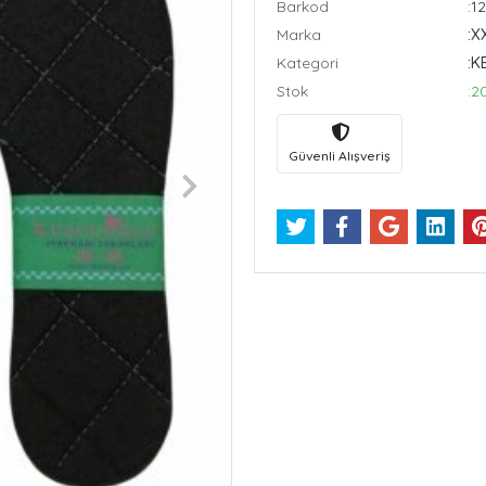
Barkod
:1
Marka
:X
Kategori
:K
Stok
:2
Güvenli Alışveriş