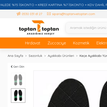
15 İSKONTO + KREDİ KARTINA %7 İSKONTO + KDV DAHİL FİYATLA
0530 031 61 27
siparis@toptanvetoptan.com
Hırdavat
Züccaciye
Kozmetik
Elektr
Ana Sayfa
Sezonluk
Ayakkabı Ürünleri
Keçe Ayakkabı Yü
Geri Dön