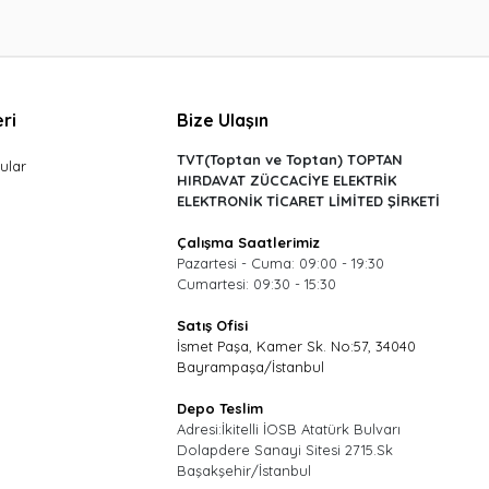
ri
Bize Ulaşın
TVT(Toptan ve Toptan) TOPTAN
ular
HIRDAVAT ZÜCCACİYE ELEKTRİK
ELEKTRONİK TİCARET LİMİTED ŞİRKETİ
Çalışma Saatlerimiz
Pazartesi - Cuma: 09:00 - 19:30
Cumartesi: 09:30 - 15:30
Satış Ofisi
İsmet Paşa, Kamer Sk. No:57, 34040
Bayrampaşa/İstanbul
Depo Teslim
Adresi:İkitelli İOSB Atatürk Bulvarı
Dolapdere Sanayi Sitesi 2715.Sk
Başakşehir/İstanbul