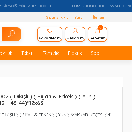
Ş MİKTARI 5.000 TL
TÜM ÜRÜNLERDE HAVALEDE %15 İSKON
Sipariş Takip
Yardım
İletişim
0
Favorilerim
Hesabım
Sepetim
zonluk
Tekstil
Temizlik
Plastik
Spor
 ( Dikişli ) ( Siyah & Erkek ) ( Yün )
42-- 43-44)*12x63
KİŞLİ ) ( SİYAH & ERKEK ) ( YÜN ) AYAKKABI KEÇESİ ( 41-