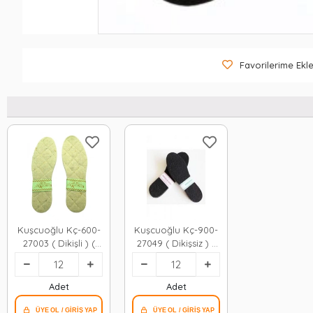
Favorilerime Ekl
Kuşcuoğlu Kç-600-
Kuşcuoğlu Kç-900-
27003 ( Dikişli ) (
27049 ( Dikişsiz ) (
Beyaz & Erkek ) (
Patiklik & Delikli ) (
Yün ) Ayakkabı
Siyah & Bayan ) (
Keçesi ( 41-42-- 43-
Yün ) Ayakkabı
Adet
Adet
44)*12x72
Keçesi*12x70