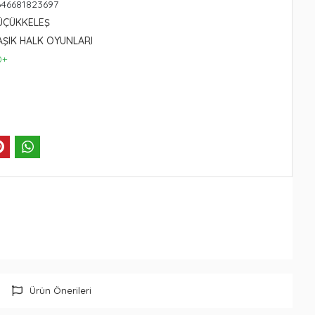
646681823697
ÜÇÜKKELEŞ
AŞIK HALK OYUNLARI
0+
Ürün Önerileri