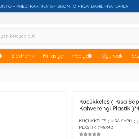
+ KREDİ KARTINA %7 İSKONTO + KDV DAHİL FİYATLARLA
ik
Elektronik
Kırtasiye
Hediyelik
Oyuncak
Se
Küçükkeleş ( Kısa Sapl
Kahverengi Plastik )*
KÜÇÜKKELEŞ ( KISA SAPLI ) 
PLASTİK )*48X40