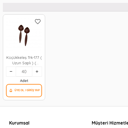
Küçükkeleş Trk-177 (
Uzun Saplı ) (
19.8cm ) Oyun Kaşık
( Halk Oyunları ) (
Kahverengi Plastik
Adet
)*40x40
Kurumsal
Müşteri Hizmetle