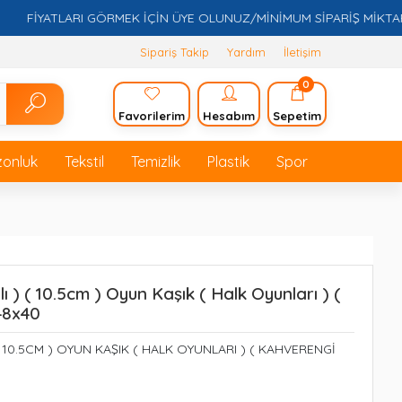
FİYATLARI GÖRMEK İÇİN ÜYE OLUNUZ/MİNİMUM SİPARİŞ MİKTARI 5.
Sipariş Takip
Yardım
İletişim
0
Favorilerim
Hesabım
Sepetim
zonluk
Tekstil
Temizlik
Plastik
Spor
ı ) ( 10.5cm ) Oyun Kaşık ( Halk Oyunları ) (
48x40
( 10.5CM ) OYUN KAŞIK ( HALK OYUNLARI ) ( KAHVERENGİ