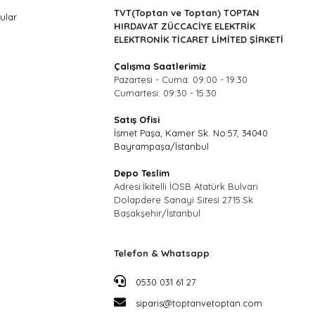
TVT(Toptan ve Toptan) TOPTAN
ular
HIRDAVAT ZÜCCACİYE ELEKTRİK
ELEKTRONİK TİCARET LİMİTED ŞİRKETİ
Çalışma Saatlerimiz
Pazartesi - Cuma: 09:00 - 19:30
Cumartesi: 09:30 - 15:30
Satış Ofisi
İsmet Paşa, Kamer Sk. No:57, 34040
Bayrampaşa/İstanbul
Depo Teslim
Adresi:İkitelli İOSB Atatürk Bulvarı
Dolapdere Sanayi Sitesi 2715.Sk
Başakşehir/İstanbul
Telefon & Whatsapp
:
0530 031 61 27
siparis@toptanvetoptan.com