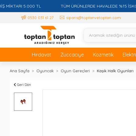
KTARI 5.000 TL
TÜM ÜRÜNLERDE HAVALEDE %15 İSKONTO 
0530 031 61 27
siparis@toptanvetoptan.com
Hırdavat
Züccaciye
Kozmetik
Elektr
Ana Sayfa
Oyuncak
Oyun Gereçleri
Kaşık Halk Oyunları
Geri Dön