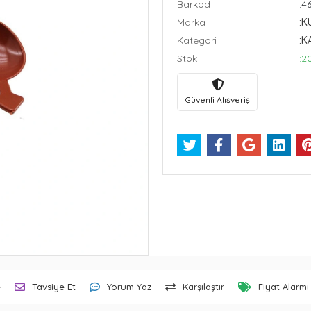
Barkod
:4
Marka
:K
Kategori
:K
Stok
:2
Güvenli Alışveriş
e
Tavsiye Et
Yorum Yaz
Karşılaştır
Fiyat Alarmı