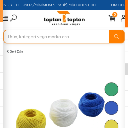
ÇİN ÜYE OLUNUZ/MİNİMUM SİPARİŞ MİKTARI 5.000 TL
TÜM ÜRÜNL
0
Geri Dön