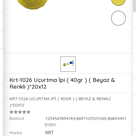
Krt-1026 Uçurtma İpi ( 40gr ) ( Beyaz &
Renkli )*20x12
KRT-1026 UÇURTMA İPİ ( 40GR ) ( BEYAZ & RENKLİ
)*20X12
Barkod
:1234567894744,8697107001065,86804451
51301
Marka
:KRT