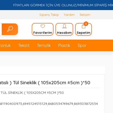
FİYATLARI GÖRMEK İÇİN ÜYE OLUNUZ/MİNİMUM SİPARİŞ MİKTARI 
Sipariş Takip
Yardım
İletişim
0
Favorilerim
Hesabım
Sepetim
zonluk
Tekstil
Temizlik
Plastik
Spor
tıslı ) Tül Sineklik ( 105x205cm ±5cm )*50
 ) TÜL SİNEKLİK ( 105X205CM ±5CM )*50
681190400973,6945124515129,8680534749679,869303872534