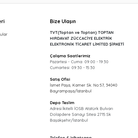
ri
Bize Ulaşın
TVT(Toptan ve Toptan) TOPTAN
ular
HIRDAVAT ZÜCCACİYE ELEKTRİK
ELEKTRONİK TİCARET LİMİTED ŞİRKETİ
Çalışma Saatlerimiz
Pazartesi - Cuma: 09:00 - 19:30
Cumartesi: 09:30 - 15:30
Satış Ofisi
İsmet Paşa, Kamer Sk. No:57, 34040
Bayrampaşa/İstanbul
Depo Teslim
Adresi:İkitelli İOSB Atatürk Bulvarı
Dolapdere Sanayi Sitesi 2715.Sk
Başakşehir/İstanbul
Telefon & Whatsapp
: