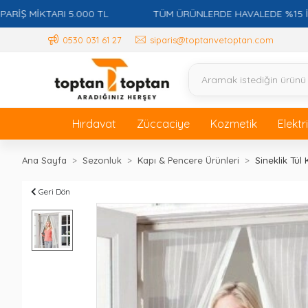
MİKTARI 5.000 TL
TÜM ÜRÜNLERDE HAVALEDE %15 İSKONT
0530 031 61 27
siparis@toptanvetoptan.com
Hırdavat
Züccaciye
Kozmetik
Elektr
Ana Sayfa
Sezonluk
Kapı & Pencere Ürünleri
Sineklik Tül 
Geri Dön