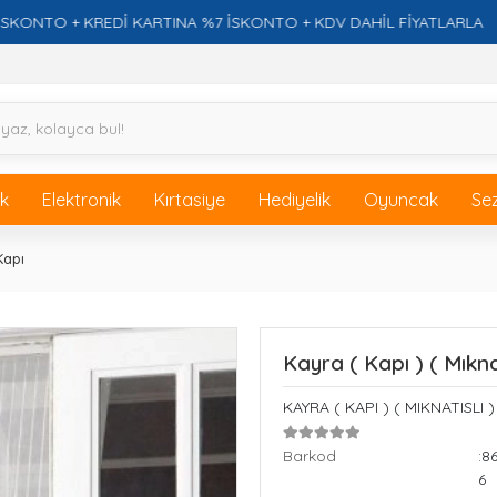
O + KREDİ KARTINA %7 İSKONTO + KDV DAHİL FİYATLARLA
ik
Elektronik
Kırtasiye
Hediyelik
Oyuncak
Se
Kapı
Kayra ( Kapı ) ( Mıkna
KAYRA ( KAPI ) ( MIKNATISLI
Barkod
:8
6