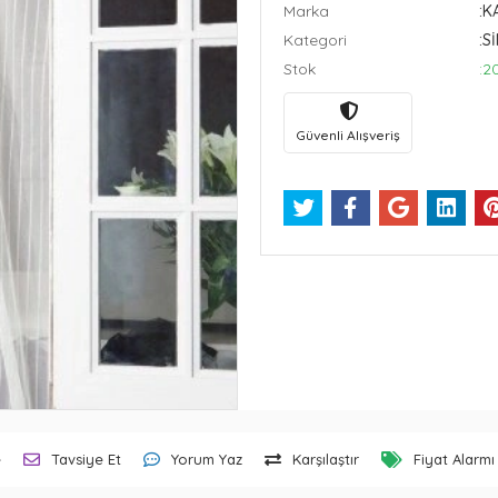
Marka
:K
Kategori
:S
Stok
:2
Güvenli Alışveriş
e
Tavsiye Et
Yorum Yaz
Karşılaştır
Fiyat Alarmı