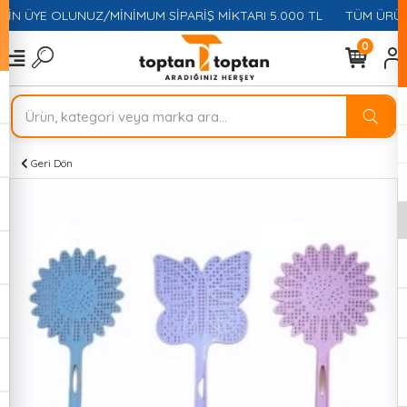
ÇİN ÜYE OLUNUZ/MİNİMUM SİPARİŞ MİKTARI 5.000 TL
TÜM ÜRÜNL
0
Geri Dön