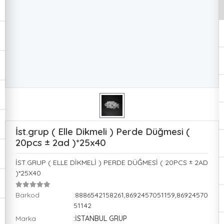
İst.grup ( Elle Dikmeli ) Perde Düğmesi (
20pcs ± 2ad )*25x40
İST.GRUP ( ELLE DİKMELİ ) PERDE DÜĞMESİ ( 20PCS ± 2AD
)*25X40
Barkod
:8886542158261,8692457051159,86924570
51142
Marka
:İSTANBUL GRUP