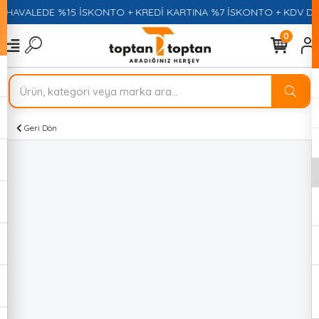
HAVALEDE %15 İSKONTO + KREDİ KARTINA %7 İSKONTO + KDV DAH
0
Geri Dön