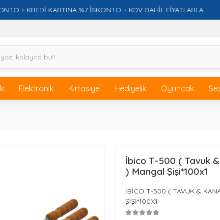
 + KREDİ KARTINA %7 İSKONTO + KDV DAHİL FİYATLARLA
ik
Elektronik
Kırtasiye
Hediyelik
Oyuncak
Se
İbico T-500 ( Tavuk &
) Mangal Şişi*100x1
İBİCO T-500 ( TAVUK & KANAT
ŞİŞİ*100X1