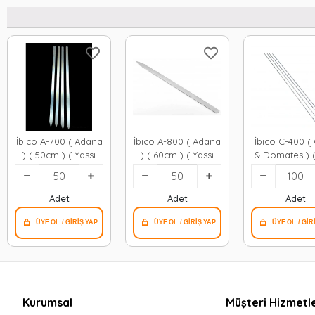
İbico A-700 ( Adana
İbico A-800 ( Adana
İbico C-400 ( 
) ( 50cm ) ( Yassı
) ( 60cm ) ( Yassı
& Domates ) (
Geniş ) Metal
Geniş ) Metal
Kare ) ( 50
Mangal Şişi*50x5
Mangal Şişi*50x1
Metal Mangal
*100x5
Adet
Adet
Adet
Kurumsal
Müşteri Hizmetle