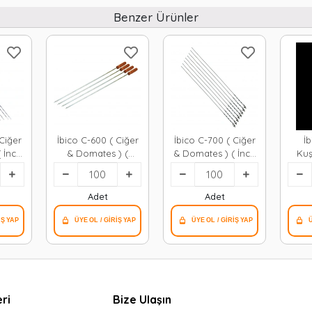
Benzer Ürünler
Ciğer
İbico C-600 ( Ciğer
İbico C-700 ( Ciğer
İ
 İnce
& Domates ) (
& Domates ) ( İnce
Kuş
cm )
Ahşap Saplı ) ( Kalın
Yassı & Burgulu ) (
Kare
 Şişi
Kare ) ( 50cm )
50cm ) Metal
5
Metal Mangal
Mangal Şişi*100x5
Mang
Adet
Adet
Şişi*100x1
ri
Bize Ulaşın