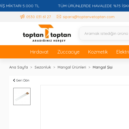
İKTARI 5.000 TL
TÜM ÜRÜNLERDE HAVALEDE %15 İSKONTO
0530 031 61 27
siparis@toptanvetoptan.com
Hırdavat
Züccaciye
Kozmetik
Elektr
Ana Sayfa
Sezonluk
Mangal Ürünleri
Mangal Şişi
Geri Dön