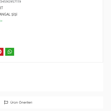
234590957119
RT
ANGAL ŞİŞİ
0+
Ürün Önerileri