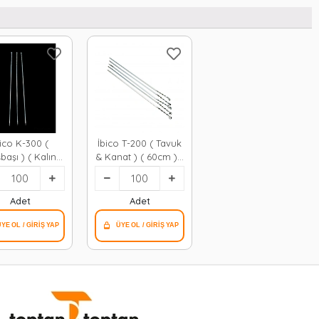
bico K-300 (
İbico T-200 ( Tavuk
başı ) ( Kalın
& Kanat ) ( 60cm ) (
 & Burgulu ) (
Dar Yassı & Burgulu
0cm ) Metal
) Metal Mangal
al Şişi*100x5
Şişi*100x5
Adet
Adet