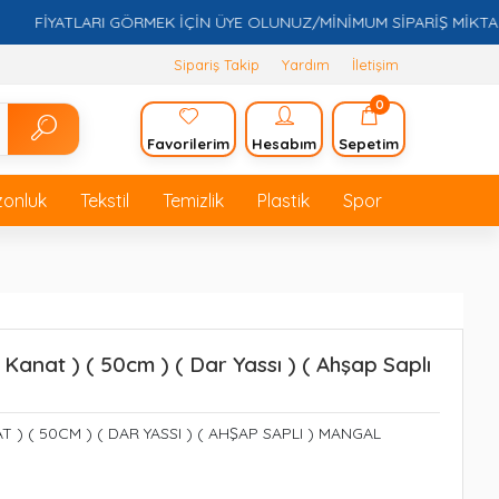
FİYATLARI GÖRMEK İÇİN ÜYE OLUNUZ/MİNİMUM SİPARİŞ MİKTARI 5
Sipariş Takip
Yardım
İletişim
0
Favorilerim
Hesabım
Sepetim
zonluk
Tekstil
Temizlik
Plastik
Spor
 Kanat ) ( 50cm ) ( Dar Yassı ) ( Ahşap Saplı
 ) ( 50CM ) ( DAR YASSI ) ( AHŞAP SAPLI ) MANGAL