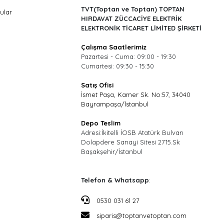
TVT(Toptan ve Toptan) TOPTAN
ular
HIRDAVAT ZÜCCACİYE ELEKTRİK
ELEKTRONİK TİCARET LİMİTED ŞİRKETİ
Çalışma Saatlerimiz
Pazartesi - Cuma: 09:00 - 19:30
Cumartesi: 09:30 - 15:30
Satış Ofisi
İsmet Paşa, Kamer Sk. No:57, 34040
Bayrampaşa/İstanbul
Depo Teslim
Adresi:İkitelli İOSB Atatürk Bulvarı
Dolapdere Sanayi Sitesi 2715.Sk
Başakşehir/İstanbul
Telefon & Whatsapp
:
0530 031 61 27
siparis@toptanvetoptan.com