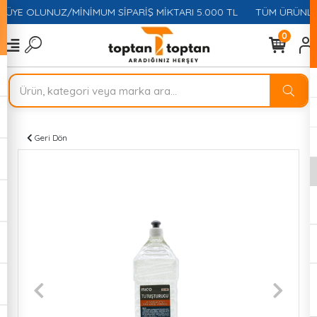
 ÜYE OLUNUZ/MİNİMUM SİPARİŞ MİKTARI 5.000 TL
TÜM ÜRÜNLER
0
Geri Dön