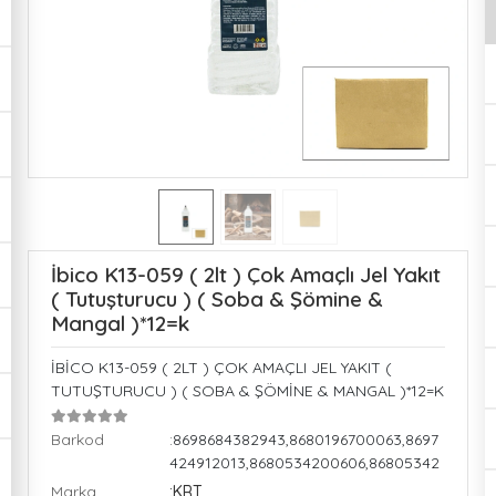
İbico K13-059 ( 2lt ) Çok Amaçlı Jel Yakıt
( Tutuşturucu ) ( Soba & Şömine &
Mangal )*12=k
İBİCO K13-059 ( 2LT ) ÇOK AMAÇLI JEL YAKIT (
TUTUŞTURUCU ) ( SOBA & ŞÖMİNE & MANGAL )*12=K
Barkod
:8698684382943,8680196700063,8697
424912013,8680534200606,86805342
Marka
:KRT