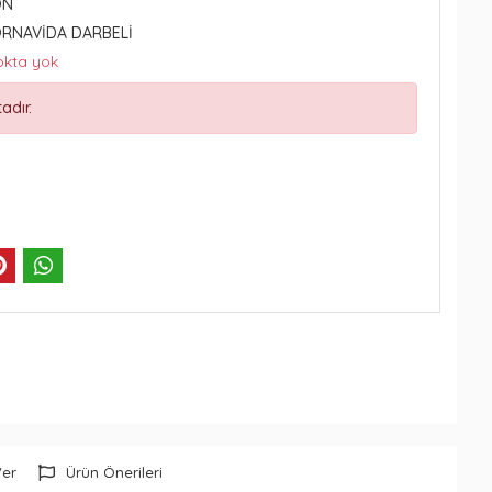
ON
ORNAVİDA DARBELİ
okta yok
adır.
Ver
Ürün Önerileri