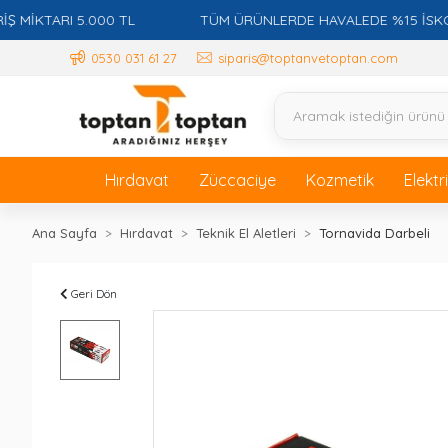
TARI 5.000 TL
TÜM ÜRÜNLERDE HAVALEDE %15 İSKONTO +
0530 031 61 27
siparis@toptanvetoptan.com
Hırdavat
Züccaciye
Kozmetik
Elektr
Ana Sayfa
Hırdavat
Teknik El Aletleri
Tornavida Darbeli
Geri Dön