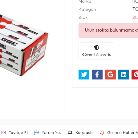
Marka
:H
Kategori
:T
Stok
:St
Ürün stokta bulunmamakt
Güvenli Alışveriş
Tavsiye Et
Yorum Yaz
Karşılaştır
Gelince Haber 