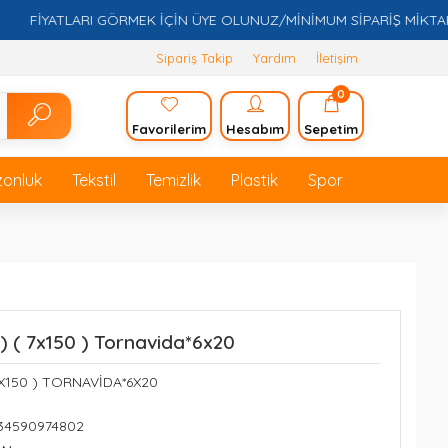
FİYATLARI GÖRMEK İÇİN ÜYE OLUNUZ/MİNİMUM SİPARİŞ MİKTARI 5.0
Sipariş Takip
Yardım
İletişim
0
Favorilerim
Hesabım
Sepetim
zonluk
Tekstil
Temizlik
Plastik
Spor
 ) ( 7x150 ) Tornavida*6x20
 7X150 ) TORNAVİDA*6X20
234590974802