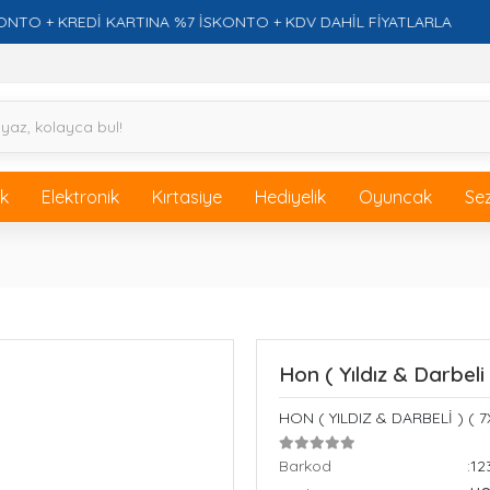
 KREDİ KARTINA %7 İSKONTO + KDV DAHİL FİYATLARLA
ik
Elektronik
Kırtasiye
Hediyelik
Oyuncak
Se
Hon ( Yıldız & Darbeli
HON ( YILDIZ & DARBELİ ) (
Barkod
:1