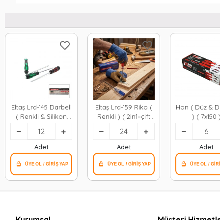
Eltaş Lrd-145 Darbeli
Eltaş Lrd-159 Riko (
Hon ( Düz & D
( Renkli & Silikon
Renkli ) ( 2in1=çift
) ( 7x150 
Saplı )( 2in1=çift
Taraflı Uç )
Tornavida*6
Taraflı Uç )
Tornavida ( Yıldız -
Tornavida ( Mıknatıs
Düz )*24x10
Adet
Adet
Adet
Uç & Yıldız - Düz
)*12x10
Kurumsal
Müşteri Hizmetle