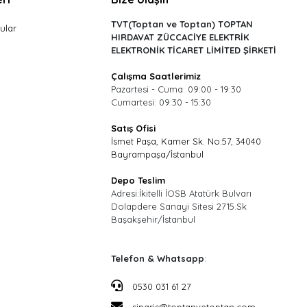
TVT(Toptan ve Toptan) TOPTAN
ular
HIRDAVAT ZÜCCACİYE ELEKTRİK
ELEKTRONİK TİCARET LİMİTED ŞİRKETİ
Çalışma Saatlerimiz
Pazartesi - Cuma: 09:00 - 19:30
Cumartesi: 09:30 - 15:30
Satış Ofisi
İsmet Paşa, Kamer Sk. No:57, 34040
Bayrampaşa/İstanbul
Depo Teslim
Adresi:İkitelli İOSB Atatürk Bulvarı
Dolapdere Sanayi Sitesi 2715.Sk
Başakşehir/İstanbul
Telefon & Whatsapp
:
0530 031 61 27