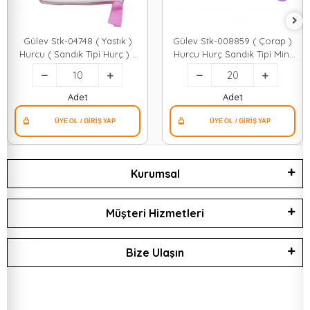
Gülev Stk-04748 ( Yastık )
Gülev Stk-008859 ( Çorap )
Hurcu ( Sandık Tipi Hurç ) (
Hurcu Hurç Sandık Tipi Mini
Maxı = 64 X 40 X 30cm )*10x1
22x33x40cm*20x20
Adet
Adet
Kurumsal
Müşteri Hizmetleri
Bize Ulaşın