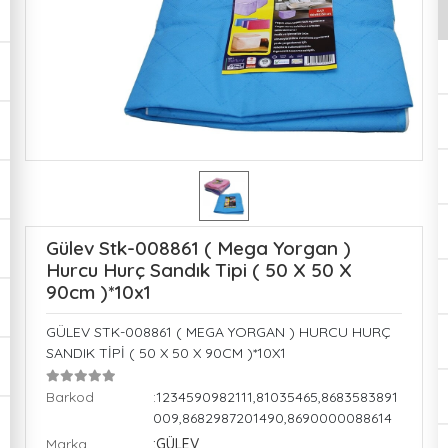
Gülev Stk-008861 ( Mega Yorgan )
Hurcu Hurç Sandık Tipi ( 50 X 50 X
90cm )*10x1
GÜLEV STK-008861 ( MEGA YORGAN ) HURCU HURÇ
SANDIK TİPİ ( 50 X 50 X 90CM )*10X1
Barkod
:1234590982111,81035465,8683583891
009,8682987201490,8690000088614
Marka
:GÜLEV