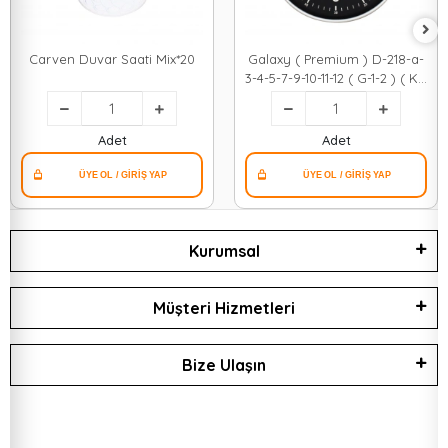
Carven Duvar Saati Mix*20
Galaxy ( Premium ) D-218-a-
3-4-5-7-9-10-11-12 ( G-1-2 ) ( K-
1 ) Dekoratif Duvar Saati (
Çap 30cm )*10
Adet
Adet
Kurumsal
Müşteri Hizmetleri
Bize Ulaşın