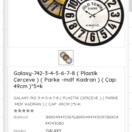
Galaxy-742-3-4-5-6-7-8 ( Plastik
Çerçeve ) ( Parke -mdf Kadran ) ( Çap:
49cm )*5=k
GALAXY-742-3-4-5-6-7-8 ( PLASTİK ÇERÇEVE ) ( PARKE
-MDF KADRAN ) ( ÇAP: 49CM )*5=K
Barkod
:8690494153676,8690494143097,86904
94143080
Marka
:GALAXY