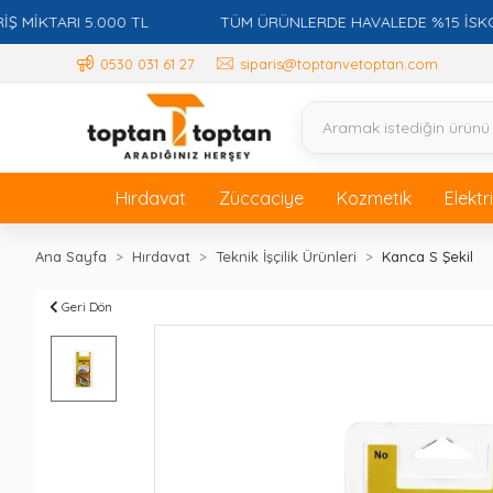
TARI 5.000 TL
TÜM ÜRÜNLERDE HAVALEDE %15 İSKONTO +
0530 031 61 27
siparis@toptanvetoptan.com
Hırdavat
Züccaciye
Kozmetik
Elektr
Ana Sayfa
Hırdavat
Teknik İşçilik Ürünleri
Kanca S Şekil
Geri Dön