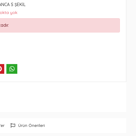
ANCA S ŞEKİL
tokta yok
adır.
Ver
Ürün Önerileri