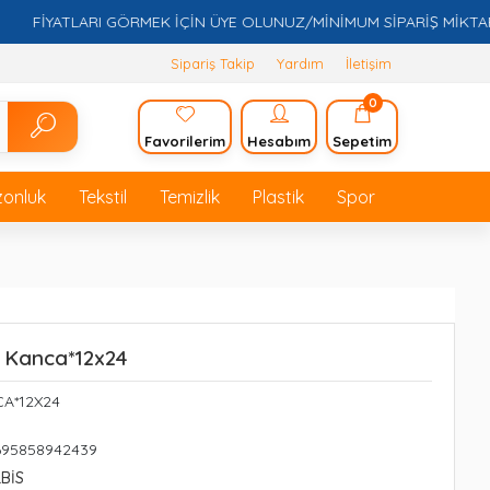
FİYATLARI GÖRMEK İÇİN ÜYE OLUNUZ/MİNİMUM SİPARİŞ MİKTARI 5.0
Sipariş Takip
Yardım
İletişim
0
Favorilerim
Hesabım
Sepetim
zonluk
Tekstil
Temizlik
Plastik
Spor
 ) Kanca*12x24
CA*12X24
695858942439
LBİS