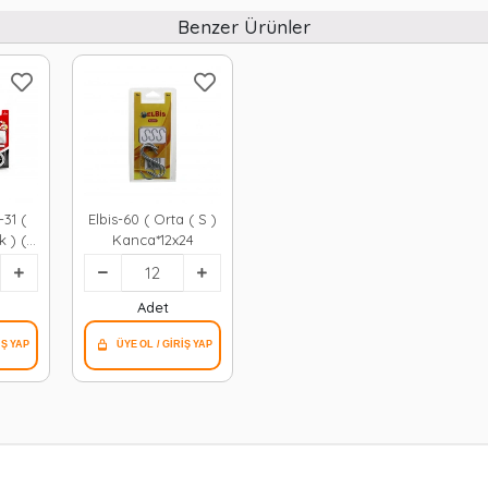
Benzer Ürünler
31 (
Elbis-60 ( Orta ( S )
 ) (
Kanca*12x24
)
12
Adet