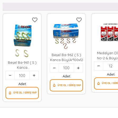
Medalyan Dl-
Beşel Ba-962 ( S )
No-2 & Büyük
Kanca Büyük*100x12
Beşel Ba-961 ( S )
3pcs ) ( S 
Kanca
Kanca*12x
Küçük*100x30
Adet
Adet
Adet