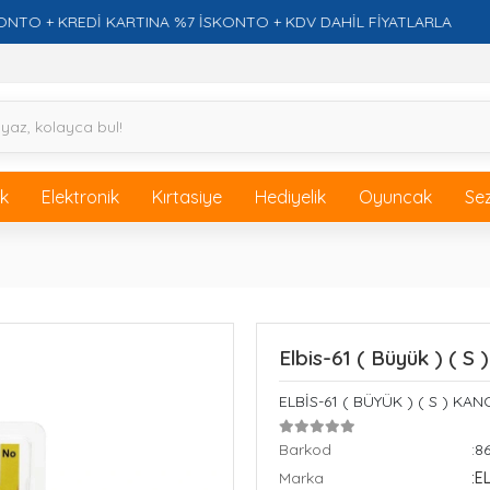
 KREDİ KARTINA %7 İSKONTO + KDV DAHİL FİYATLARLA
ik
Elektronik
Kırtasiye
Hediyelik
Oyuncak
Se
Elbis-61 ( Büyük ) ( S
ELBİS-61 ( BÜYÜK ) ( S ) KAN
Barkod
:8
Marka
:E