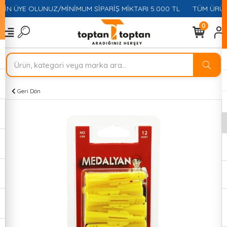
ÇİN ÜYE OLUNUZ/MİNİMUM SİPARİŞ MİKTARI 5.000 TL
TÜM ÜRÜNL
0
Geri Dön