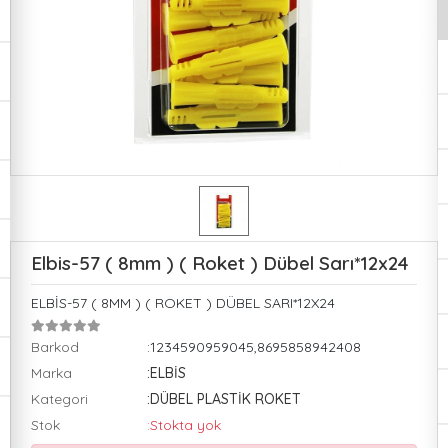
Elbis-57 ( 8mm ) ( Roket ) Dübel Sarı*12x24
ELBİS-57 ( 8MM ) ( ROKET ) DÜBEL SARI*12X24
Barkod
:1234590959045,8695858942408
Marka
:ELBİS
Kategori
:DÜBEL PLASTİK ROKET
Stok
:Stokta yok