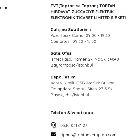
TVT(Toptan ve Toptan) TOPTAN
ular
HIRDAVAT ZÜCCACİYE ELEKTRİK
ELEKTRONİK TİCARET LİMİTED ŞİRKETİ
Çalışma Saatlerimiz
Pazartesi - Cuma: 09:00 - 19:30
Cumartesi: 09:30 - 15:30
Satış Ofisi
İsmet Paşa, Kamer Sk. No:57, 34040
Bayrampaşa/İstanbul
Depo Teslim
Adresi:İkitelli İOSB Atatürk Bulvarı
Dolapdere Sanayi Sitesi 2715.Sk
Başakşehir/İstanbul
Telefon & Whatsapp
:
0530 031 61 27
siparis@toptanvetoptan.com