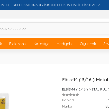
 KREDİ KARTINA %7 İSKONTO + KDV DAHİL FİYATLARLA
ik
Elektronik
Kırtasiye
Hediyelik
Oyuncak
Se
Elbis-14 ( 3/16 ) Metal
ELBİS-14 ( 3/16 ) METAL PUL 
Barkod
:8
Marka
:E