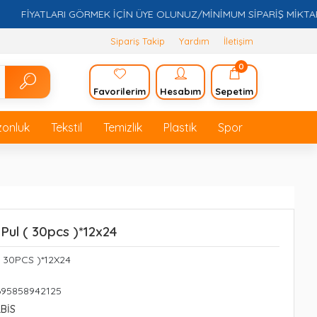
FİYATLARI GÖRMEK İÇİN ÜYE OLUNUZ/MİNİMUM SİPARİŞ MİKTARI 5.0
Sipariş Takip
Yardım
İletişim
0
Favorilerim
Hesabım
Sepetim
zonluk
Tekstil
Temizlik
Plastik
Spor
 Pul ( 30pcs )*12x24
( 30PCS )*12X24
695858942125
LBİS