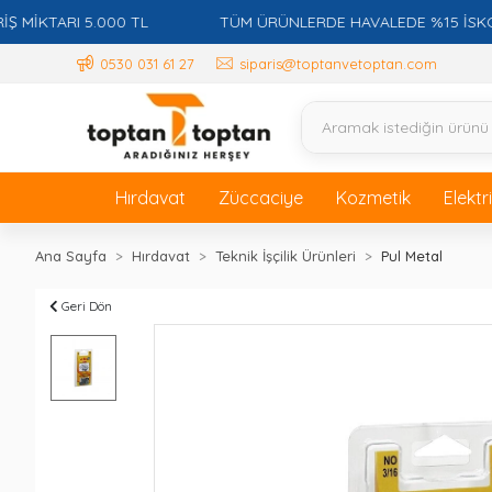
KTARI 5.000 TL
TÜM ÜRÜNLERDE HAVALEDE %15 İSKONTO +
0530 031 61 27
siparis@toptanvetoptan.com
Hırdavat
Züccaciye
Kozmetik
Elektr
Ana Sayfa
Hırdavat
Teknik İşçilik Ürünleri
Pul Metal
Geri Dön