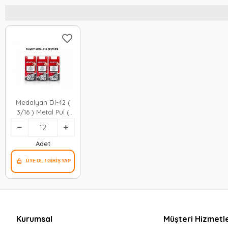
Medalyan Dl-42 (
3/16 ) Metal Pul (
30pcs )*12x12
Adet
Kurumsal
Müşteri Hizmetle