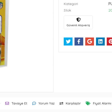
Kategori
:P
Stok
:2
Güvenli Alışveriş
e
Tavsiye Et
Yorum Yaz
Karşılaştır
Fiyat Alarmı