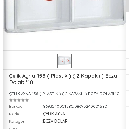
Çelik Ayna-158 ( Plastik ) ( 2 Kapaklı ) Ecza
Dolabı*10
ÇELİK AYNA-158 ( PLASTİK ) ( 2 KAPAKLI ) ECZA DOLABI*10
Barkod
:8693240001580,08693240001580
Marka
:ÇELİK AYNA
Kategori
:ECZA DOLAP
Stok
:20+