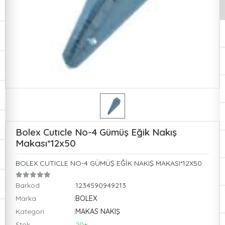
Bolex Cutıcle No-4 Gümüş Eğik Nakış
Makası*12x50
BOLEX CUTICLE NO-4 GÜMÜŞ EĞİK NAKIŞ MAKASI*12X50
Barkod
:1234590949213
Marka
:BOLEX
Kategori
:MAKAS NAKIŞ
Stok
:20+