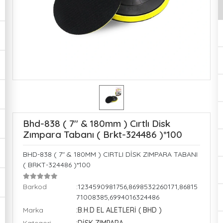
Bhd-838 ( 7" & 180mm ) Cırtlı Disk
Zımpara Tabanı ( Brkt-324486 )*100
BHD-838 ( 7" & 180MM ) CIRTLI DİSK ZIMPARA TABANI
( BRKT-324486 )*100
Barkod
:1234590981756,8698532260171,86815
71008385,6994016324486
Marka
:B.H.D EL ALETLERİ ( BHD )