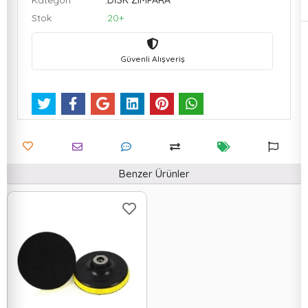
Kategori
:DİSK ZIMPARA
Stok
:20+
Güvenli Alışveriş
Benzer Ürünler