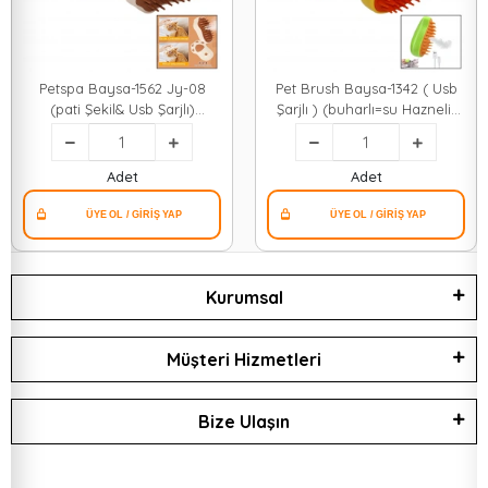
Petspa Baysa-1562 Jy-08
Pet Brush Baysa-1342 ( Usb
(pati Şekil& Usb Şarjlı)
Şarjlı ) (buharlı=su Hazneli)
(buharlı=su Hazneli) Kedi&
Kedi & Köpek & Evcil Hayvan
Köpek& Evcil Hayvan
(yıkama) Fırçası ( Pet Shop
(yıkama) Fırçası ( Pet Shop
)*150
Adet
Adet
)*150
Kurumsal
Müşteri Hizmetleri
Bize Ulaşın