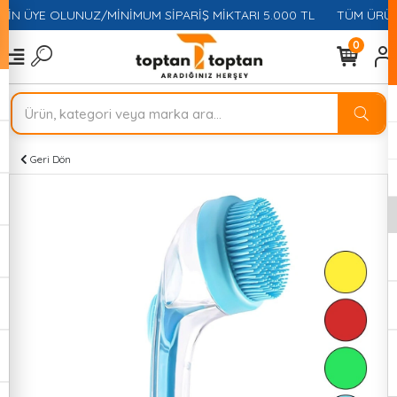
ÇİN ÜYE OLUNUZ/MİNİMUM SİPARİŞ MİKTARI 5.000 TL
TÜM ÜRÜNL
0
Geri Dön