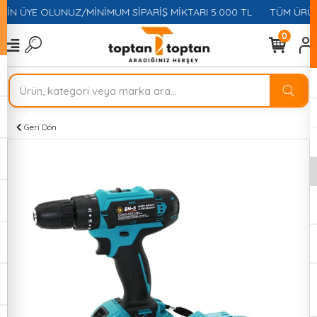
ÇİN ÜYE OLUNUZ/MİNİMUM SİPARİŞ MİKTARI 5.000 TL
TÜM ÜRÜNL
0
Geri Dön