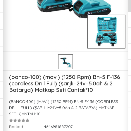
(banco-100) (mavi) (1250 Rpm) Bn-5 F-136
(cordless Drıll Full) (şarjlı=24v=5.0ah & 2
Batarya) Matkap Seti Çantalı*10
(BANCO-100) (MAVİ) (1250 RPM) BN-5 F-136 (CORDLESS
DRILL FULL) (ŞARJLI=24V=5.0Ah & 2 BATARYA) MATKAP
SETİ ÇANTALI*10
Barkod
:4646981887207