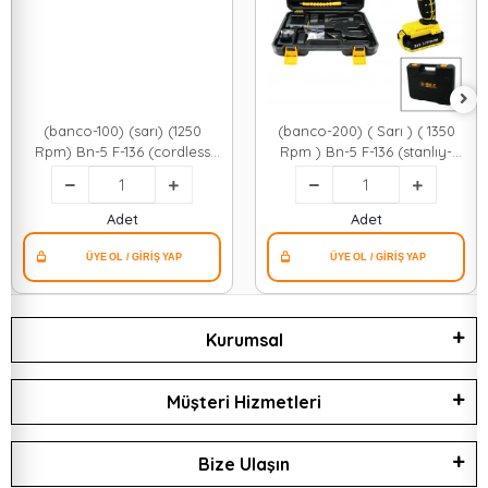
(banco-100) (sarı) (1250
(banco-200) ( Sarı ) ( 1350
Rpm) Bn-5 F-136 (cordless
Rpm ) Bn-5 F-136 (stanlıy-
Drıll Full) (şarjlı=24v=5.0ah &
cordless) (24w) Şarjlı Matkap
2 Batarya) Matkap Seti
Seti Çantalı*10
Çantalı*10
Adet
Adet
Kurumsal
Müşteri Hizmetleri
Bize Ulaşın